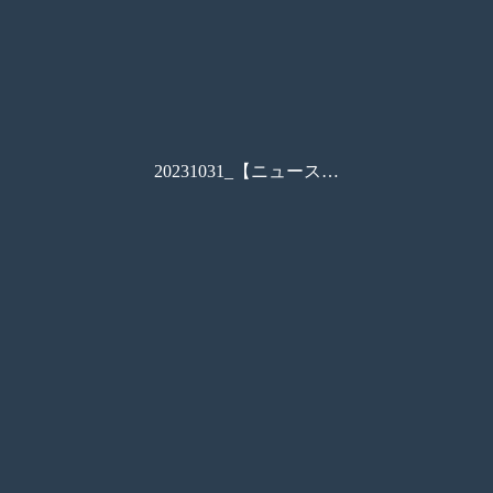
20231031_【ニュースレター】【WEB】東京ソラマチチーズフェア